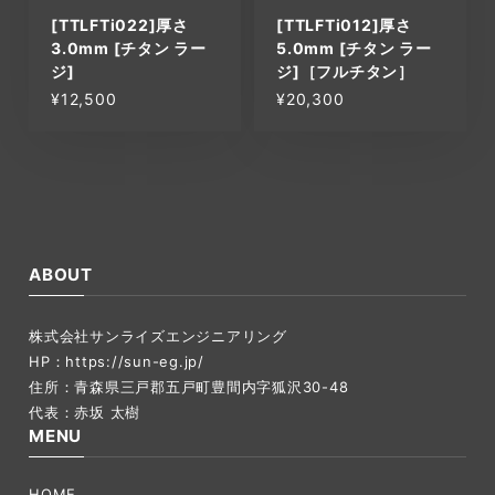
[TTLFTi022]厚さ
[TTLFTi012]厚さ
3.0mm [チタン ラー
5.0mm [チタン ラー
ジ]
ジ]［フルチタン］
¥12,500
¥20,300
ABOUT
株式会社サンライズエンジニアリング
HP：
https://sun-eg.jp/
住所：青森県三戸郡五戸町豊間内字狐沢30-48
代表：赤坂 太樹
MENU
HOME