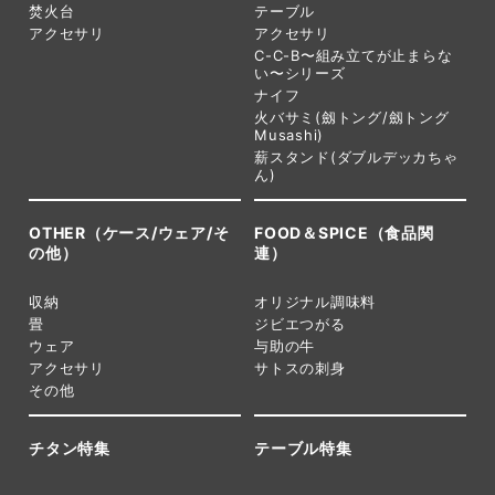
焚火台
テーブル
アクセサリ
アクセサリ
C-C-B〜組み立てが止まらな
い〜シリーズ
ナイフ
火バサミ(劔トング/劔トング
Musashi)
薪スタンド(ダブルデッカちゃ
ん)
OTHER（ケース/ウェア/そ
FOOD＆SPICE（食品関
の他）
連）
収納
オリジナル調味料
畳
ジビエつがる
ウェア
与助の牛
アクセサリ
サトスの刺身
その他
チタン特集
テーブル特集