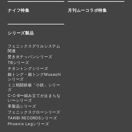
ナイフ特集
月刊ムーコラボ特集
シリーズ製品
フェニックスグリルシステム
関連
焚き火テッパンシリーズ
TBシリーズ
チタントングシリーズ
劔トング・劔トングMusashi
シリーズ
ミニ戦闘鉄板「小鉄」シリー
ズ
C-C-B〜組み立てが止まらな
い〜シリーズ
革製品シリーズ
フェニックスクローシリーズ
TAKIBI RECORDSシリーズ
Phoenix Legシリーズ