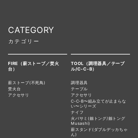
CATEGORY
カテゴリー
FIRE（薪ストーブ／焚火
TOOL（調理器具／テーブ
台）
ル/C-C-B）
薪ストーブ(不死鳥)
調理器具
焚火台
テーブル
アクセサリ
アクセサリ
C-C-B〜組み立てが止まらな
い〜シリーズ
ナイフ
火バサミ(劔トング/劔トング
Musashi)
薪スタンド(ダブルデッカちゃ
ん)