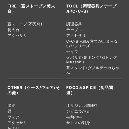
FIRE（薪ストーブ／焚火
TOOL（調理器具／テーブ
台）
ル/C-C-B）
薪ストーブ(不死鳥)
調理器具
焚火台
テーブル
アクセサリ
アクセサリ
C-C-B〜組み立てが止まらな
い〜シリーズ
ナイフ
火バサミ(劔トング/劔トング
Musashi)
薪スタンド(ダブルデッカちゃ
ん)
OTHER（ケース/ウェア/そ
FOOD＆SPICE（食品関
の他）
連）
収納
オリジナル調味料
畳
ジビエつがる
ウェア
与助の牛
アクセサリ
サトスの刺身
その他