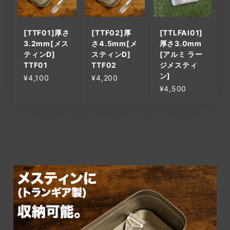
[TTF01]厚さ
[TTF02]厚
[TTLFAl01]
3.2mm[メス
さ4.5mm[メ
厚さ3.0mm
ティンD]
スティンD]
[アルミ ラー
TTF01
TTF02
ジメスティ
ン]
¥4,100
¥4,200
¥4,500