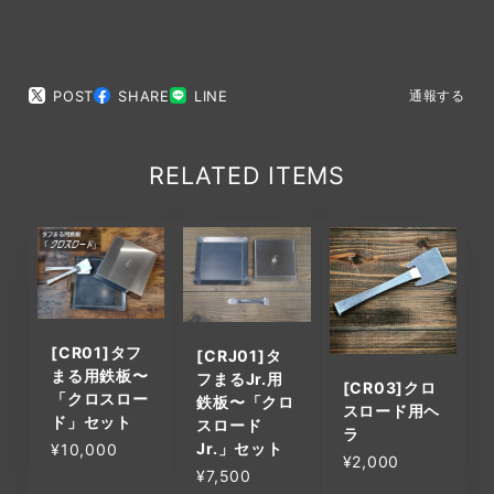
POST
SHARE
LINE
通報する
RELATED ITEMS
[CR01]タフ
[CRJ01]タ
まる用鉄板〜
フまるJr.用
[CR03]クロ
「クロスロー
鉄板〜「クロ
スロード用ヘ
ド」セット
スロード
ラ
Jr.」セット
¥10,000
¥2,000
¥7,500