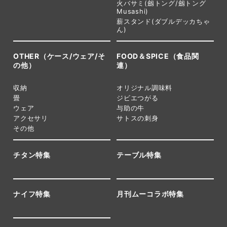
火バサミ(劔トング/劔トング
Musashi)
薪スタンド(ダブルデッカちゃ
ん)
OTHER（ケース/ウェア/そ
FOOD＆SPICE（食品関
の他）
連）
収納
オリジナル調味料
畳
ジビエつがる
ウェア
与助の牛
アクセサリ
サトスの刺身
その他
チタン特集
テーブル特集
ナイフ特集
月刊ムーコラボ特集