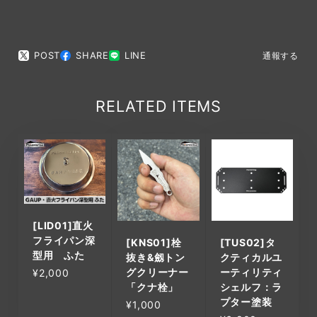
POST
SHARE
LINE
通報する
RELATED ITEMS
[LID01]直火
フライパン深
[KNS01]栓
[TUS02]タ
型用 ふた
抜き&劔トン
クティカルユ
グクリーナー
ーティリティ
¥2,000
「クナ栓」
シェルフ：ラ
プター塗装
¥1,000