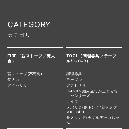
CATEGORY
カテゴリー
FIRE（薪ストーブ／焚火
TOOL（調理器具／テーブ
台）
ル/C-C-B）
薪ストーブ(不死鳥)
調理器具
焚火台
テーブル
アクセサリ
アクセサリ
C-C-B〜組み立てが止まらな
い〜シリーズ
ナイフ
火バサミ(劔トング/劔トング
Musashi)
薪スタンド(ダブルデッカちゃ
ん)