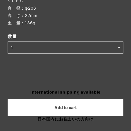
S P E C
直 径：φ206
高 さ：22mm
重 量：136g
数量
International shipping available
Add to cart
日本国内にお住まいの方向け