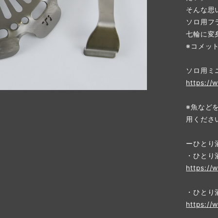
そんな思
ソロ用フ
七輪に変
※コメッ
ソロ用ミ
https://
※魚など
用くださ
ーひとり
・ひとり
https://
・ひとり
https://