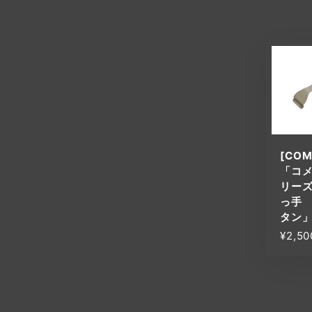
[COM
「コ
リー
っ手
タン
¥2,50