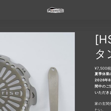
[H
タ
¥7,500
夏季休業
2026
間中のご
いただき
家の玄関
たい。