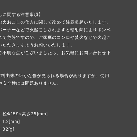
しに関する注意事項】
の火おこしの仕方に関して改めて注意喚起いたします。
バーナーなどで火起こしされますと輻射熱によりボンベ
れて危険ですので、ご家庭のコンロや焚火などで火起こ
いただきますようお願いいたします。
ご不明な点がございましたら、お気軽にお問い合わせ下
材料由来の細かな傷が見られる場合がありますが、使用
や安全性には問題ありません。
】
Φ159×高さ25[mm]
.2[mm]
2[g]