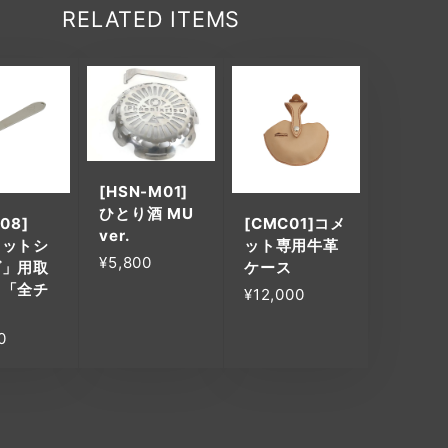
RELATED ITEMS
[HSN-M01]
ひとり酒 MU
08]
[CMC01]コメ
ver.
メットシ
ット専用牛革
¥5,800
ズ」用取
ケース
 「全チ
¥12,000
」
0