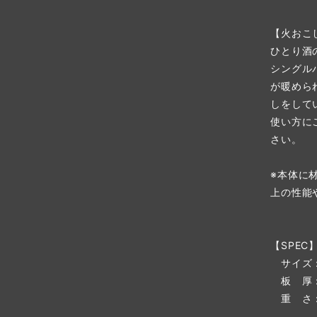
【火おこ
ひとり酒
シングル
が暖めら
しをして
使い方に
さい。
※本体に
上の性能
【SPEC
サイズ：径
板 厚：1
重 さ：8