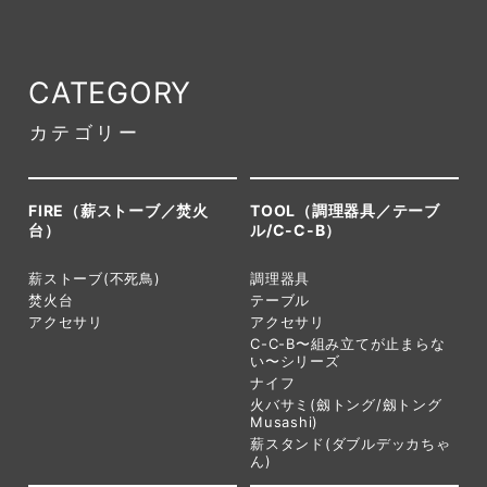
CATEGORY
カテゴリー
FIRE（薪ストーブ／焚火
TOOL（調理器具／テーブ
台）
ル/C-C-B）
薪ストーブ(不死鳥)
調理器具
焚火台
テーブル
アクセサリ
アクセサリ
C-C-B〜組み立てが止まらな
い〜シリーズ
ナイフ
火バサミ(劔トング/劔トング
Musashi)
薪スタンド(ダブルデッカちゃ
ん)