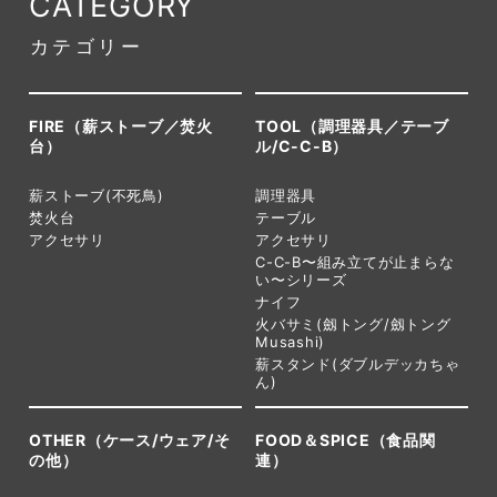
CATEGORY
カテゴリー
FIRE（薪ストーブ／焚火
TOOL（調理器具／テーブ
台）
ル/C-C-B）
薪ストーブ(不死鳥)
調理器具
焚火台
テーブル
アクセサリ
アクセサリ
C-C-B〜組み立てが止まらな
い〜シリーズ
ナイフ
火バサミ(劔トング/劔トング
Musashi)
薪スタンド(ダブルデッカちゃ
ん)
OTHER（ケース/ウェア/そ
FOOD＆SPICE（食品関
の他）
連）