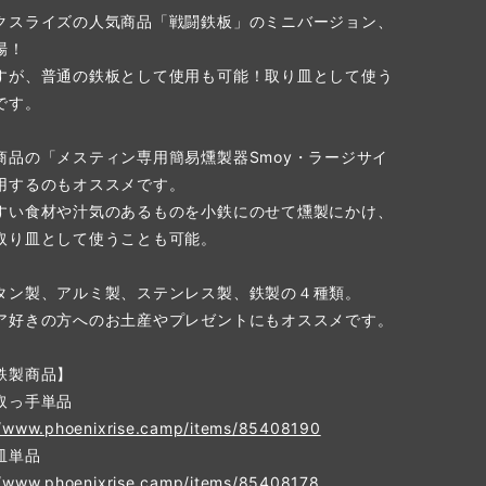
クスライズの人気商品「戦闘鉄板」のミニバージョン、
場！
すが、普通の鉄板として使用も可能！取り皿として使う
です。
商品の「メスティン専用簡易燻製器Smoy・ラージサイ
用するのもオススメです。
すい食材や汁気のあるものを小鉄にのせて燻製にかけ、
取り皿として使うことも可能。
タン製、アルミ製、ステンレス製、鉄製の４種類。
ア好きの方へのお土産やプレゼントにもオススメです。
鉄製商品】
取っ手単品
//www.phoenixrise.camp/items/85408190
皿単品
//www.phoenixrise.camp/items/85408178