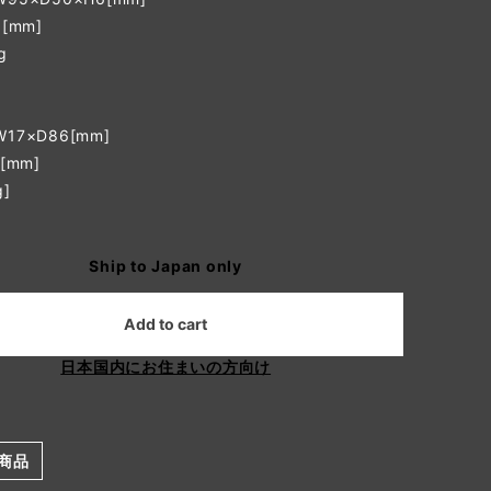
[mm]
g
17×D86[mm]
[mm]
]
Ship to Japan only
Add to cart
日本国内にお住まいの方向け
商品