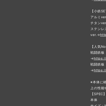
【小鉄SE
アルミver
チタンver
ステンレ
ver.→
htt
【人気No
戦闘鉄板
→
https:
戦闘鉄板
→
https:
※本体に
上の性能
【SPEC
本体
サイズ：W