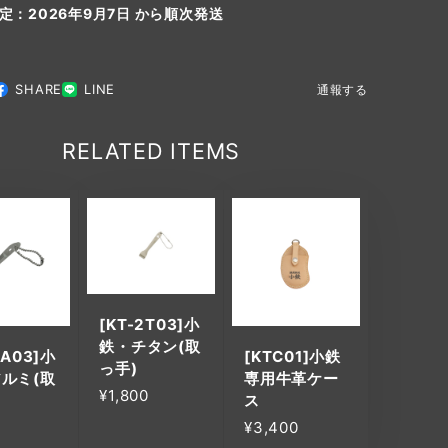
定：2026年9月7日 から順次発送
SHARE
LINE
通報する
RELATED ITEMS
[KT-2T03]小
鉄・チタン(取
2A03]小
[KTC01]小鉄
っ手)
ルミ(取
専用牛革ケー
¥1,800
ス
¥3,400