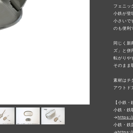
フェニッ
小鉄が登
小さいで
のも便利
同じく新
ズ」と併
転がりや
そのまま
素材はチ
アウトド
【小鉄・
小鉄・鉄
→
https:
小鉄・鉄
→
https: