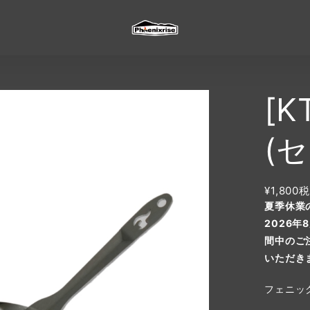
[K
(
¥1,800
税
夏季休業
2026
間中のご
いただき
フェニッ