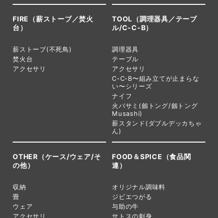
FIRE（薪ストーブ／焚火
TOOL（調理器具／テーブ
台）
ル/C-C-B）
薪ストーブ(不死鳥)
調理器具
焚火台
テーブル
アクセサリ
アクセサリ
C-C-B〜組み立てが止まらな
い〜シリーズ
ナイフ
火バサミ(劔トング/劔トング
Musashi)
薪スタンド(ダブルデッカちゃ
ん)
OTHER（ケース/ウェア/そ
FOOD＆SPICE（食品関
の他）
連）
収納
オリジナル調味料
畳
ジビエつがる
ウェア
与助の牛
アクセサリ
サトスの刺身