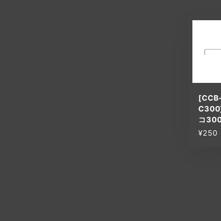
[CCB
C300
コ30
¥250