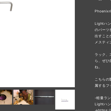
Phoen
Ligh
のパーツ
出すことが
メスティ
ラック、
ら、ぜひ
ね。
こちらの製
属するフ
-軽量ラン
Lightハ
→
https: