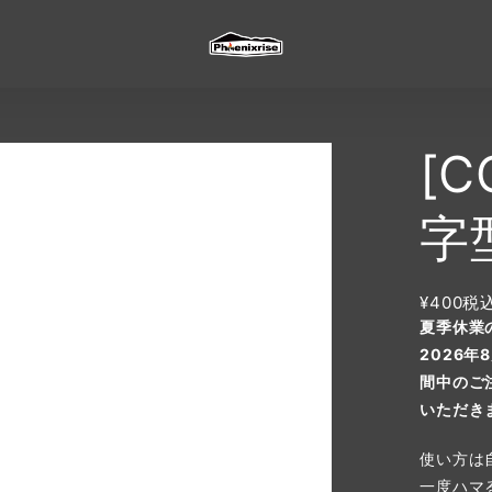
[C
字
¥400
税
夏季休業
2026
間中のご
いただき
使い方は
一度ハマ