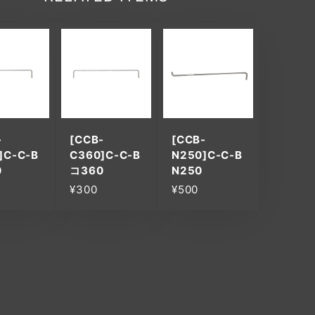
-
[CCB-
[CCB-
]C-C-B
C360]C-C-B
N250]C-C-B
0
コ360
N250
¥300
¥500