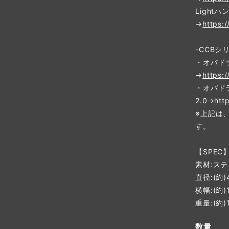
Light
→
https:
-CCB
・オバドラ
→
https:
・オバド
2.0→
htt
※上記は
す。
【SPEC
素材:ス
直径:(約)
横幅:(約)
重量:(約)
数量