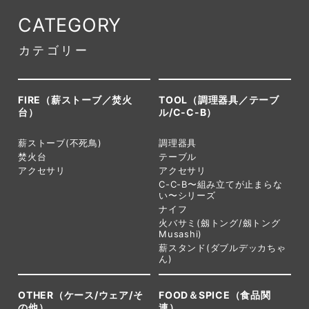
CATEGORY
カテゴリー
FIRE（薪ストーブ／焚火
TOOL（調理器具／テーブ
台）
ル/C-C-B）
薪ストーブ(不死鳥)
調理器具
焚火台
テーブル
アクセサリ
アクセサリ
C-C-B〜組み立てが止まらな
い〜シリーズ
ナイフ
火バサミ(劔トング/劔トング
Musashi)
薪スタンド(ダブルデッカちゃ
ん)
OTHER（ケース/ウェア/そ
FOOD＆SPICE（食品関
の他）
連）