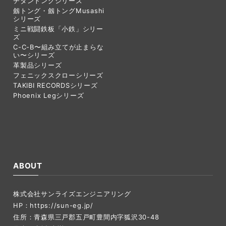
チタントングシリーズ
劔トング・劔トングMusashi
シリーズ
ミニ戦闘鉄板「小鉄」シリー
ズ
C-C-B〜組み立てが止まらな
い〜シリーズ
革製品シリーズ
フェニックスクローシリーズ
TAKIBI RECORDSシリーズ
Phoenix Legシリーズ
ABOUT
株式会社サンライズエンジニアリング
HP：
https://sun-eg.jp/
住所：青森県三戸郡五戸町豊間内字狐沢30-48