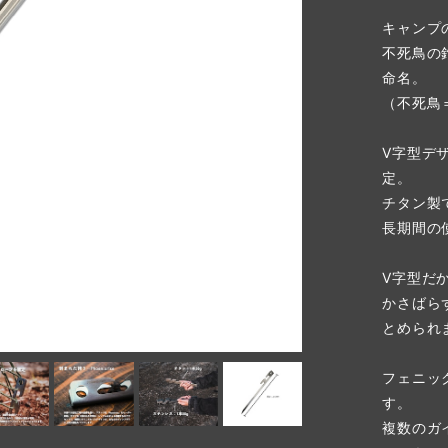
キャンプ
不死鳥の
命名。
（不死鳥
V字型デ
定。
チタン製
長期間の
V字型だ
かさばら
とめられ
フェニッ
す。
複数のガ