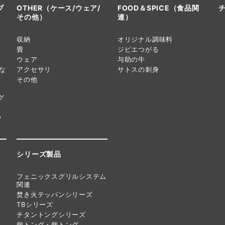
ブ
OTHER（ケース/ウェア/
FOOD＆SPICE（食品関
その他）
連）
収納
オリジナル調味料
畳
ジビエつがる
ウェア
与助の牛
らな
アクセサリ
サトスの刺身
その他
グ
ち
シリーズ製品
フェニックスグリルシステム
関連
焚き火テッパンシリーズ
TBシリーズ
チタントングシリーズ
劔トング・劔トング