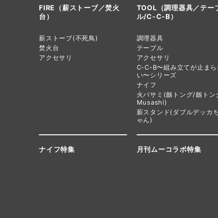
FIRE（薪ストーブ／焚火
TOOL（調理器具／テー
台）
ル/C-C-B）
薪ストーブ(不死鳥)
調理器具
焚火台
テーブル
アクセサリ
アクセサリ
C-C-B〜組み立てが止ま
い〜シリーズ
ナイフ
火バサミ(劔トング/劔トン
Musashi)
薪スタンド(ダブルデッカ
ゃん)
ナイフ特集
月刊ムーコラボ特集