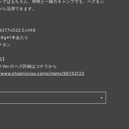
ンプはもちろん、仲間と一緒のキャンプでも、ペグをシ
がら活用できます。
】
77×D22.5×H16
8g※1本あたり
チタン
品】
スVer.のペグ詳細はコチラから
//www.phoenixrise.camp/items/99743123