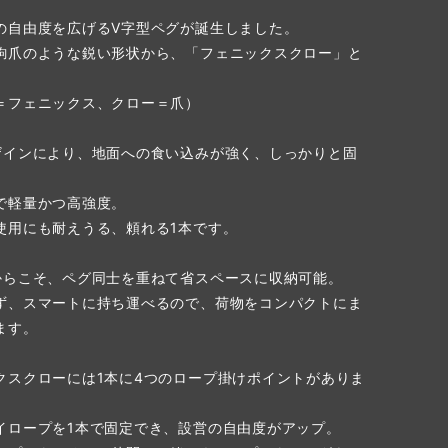
の自由度を広げるV字型ペグが誕生しました。
鉤爪のような鋭い形状から、「フェニックスクロー」と
＝フェニックス、クロー＝爪）
ザインにより、地面への食い込みが強く、しっかりと固
で軽量かつ高強度。
使用にも耐えうる、頼れる1本です。
からこそ、ペグ同士を重ねて省スペースに収納可能。
ず、スマートに持ち運べるので、荷物をコンパクトにま
ます。
クスクローには1本に4つのロープ掛けポイントがありま
イロープを1本で固定でき、設営の自由度がアップ。