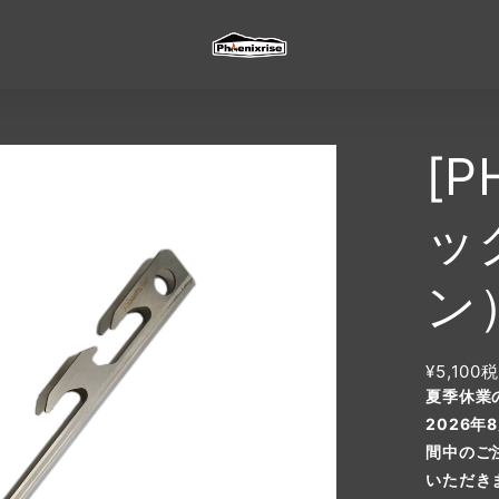
[P
ッ
ン
¥5,100
税
夏季休業
2026
間中のご
いただき