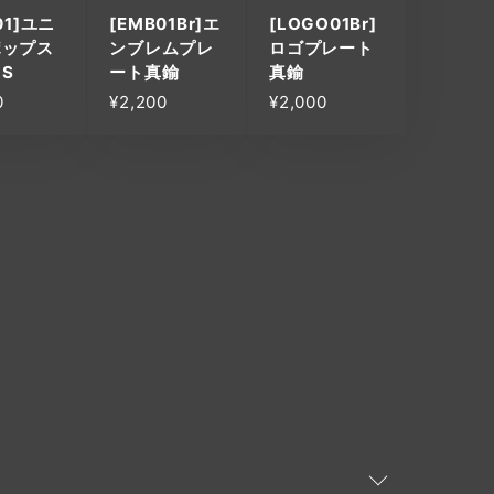
01]ユニ
[EMB01Br]エ
[LOGO01Br]
ポップス
ンブレムプレ
ロゴプレート
S
ート真鍮
真鍮
0
¥2,200
¥2,000