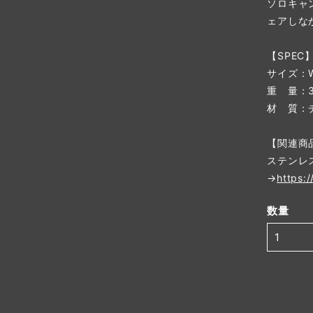
ソロキャ
ェアしな
【SPEC
サイズ：W2
重 量：3
材 質：
【関連商
ステンレ
→
https:
数量