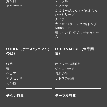
焚火台
テーブル
アクセサリ
アクセサリ
C-C-B〜組み立てが止まらな
い〜シリーズ
ナイフ
火バサミ(劔トング/劔トング
Musashi)
薪スタンド(ダブルデッカちゃ
ん)
OTHER（ケース/ウェア/そ
FOOD＆SPICE（食品関
の他）
連）
収納
オリジナル調味料
畳
ジビエつがる
ウェア
与助の牛
アクセサリ
サトスの刺身
その他
チタン特集
テーブル特集